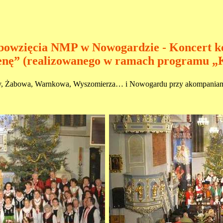
iebowzięcia NMP w Nowogardzie - Koncert k
cenę” (realizowanego w ramach programu „K
zycy, Żabowa, Warnkowa, Wyszomierza… i Nowogardu przy akompaniam