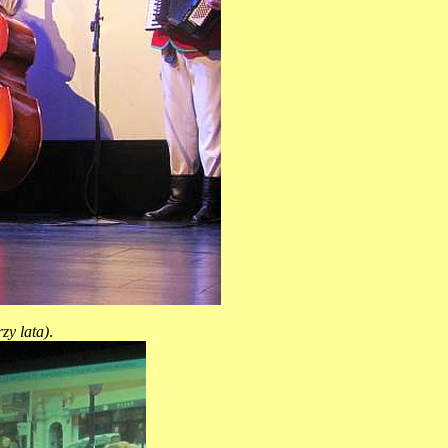
rzy lata)
.