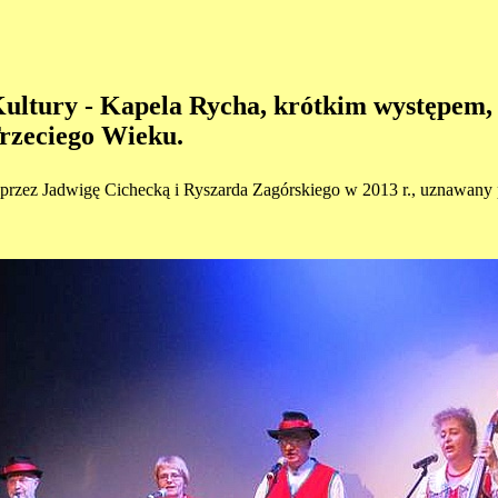
ultury - Kapela Rycha, krótkim występem, o
rzeciego Wieku.
y przez Jadwigę Cichecką i Ryszarda Zagórskiego w 2013 r., uznawan