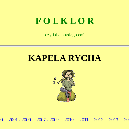
F O L K L O R
czyli dla każdego coś
KAPELA RYCHA
00
2001 - 2006
2007 - 2009
2010
2011
2012
2013
20