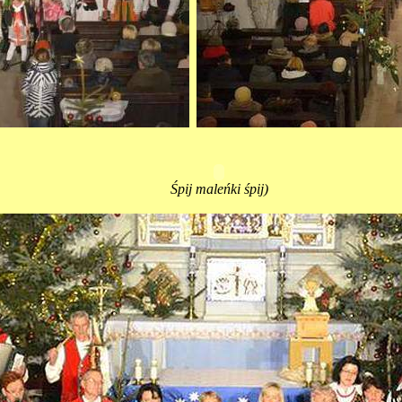
Śpij maleńki śpij)