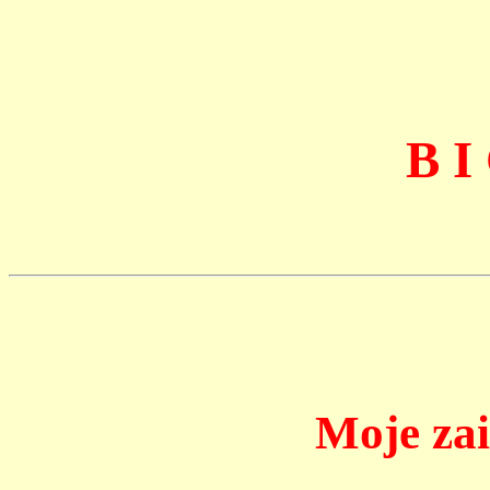
B I
Moje za